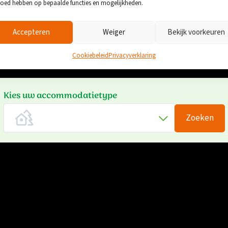
loed hebben op bepaalde functies en mogelijkheden.
 Veluwe, altijd een goed idee. In een luxe recreatiewoning of 
 bij Familiepark TOP Totaal Vredeoord heeft iedereen het naar
Accepteren
Weiger
Bekijk voorkeuren
Bekijk ons aanbod
Cookiebeleid
Privacyverklaring
Kies uw accommodatietype
Zoeken