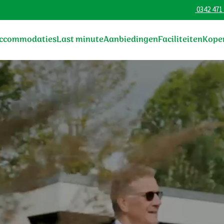
0342 471
ccommodaties
Last minute
Aanbiedingen
Faciliteiten
Kope