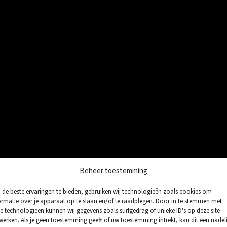
WELKOM BIJ
Beheer toestemming
iliepark Vrede
de beste ervaringen te bieden, gebruiken wij technologieën zoals cookies om
ormatie over je apparaat op te slaan en/of te raadplegen. Door in te stemmen met
e technologieën kunnen wij gegevens zoals surfgedrag of unieke ID's op deze site
werken. Als je geen toestemming geeft of uw toestemming intrekt, kan dit een nadel