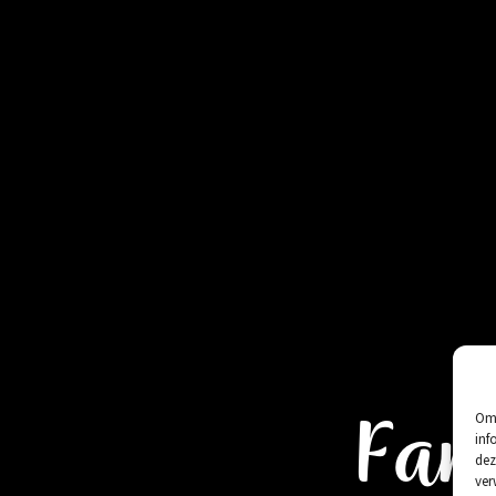
Fam
Om 
inf
dez
ver