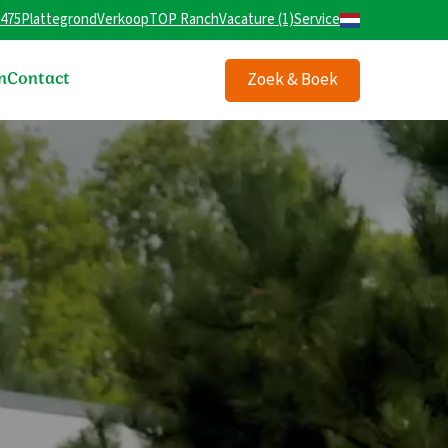
 475
Plattegrond
Verkoop
TOP Ranch
Vacature (1)
Service
n
Contact
Zoek & Boek