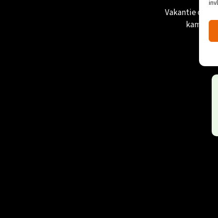
inv
Vakantie op de
kamperen;