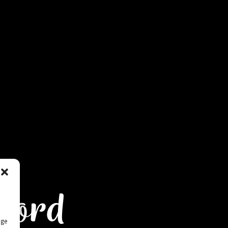
oord
ige