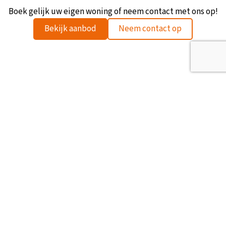
+12
Boek gelijk uw eigen woning of neem contact met ons op!
Bekijk aanbod
Neem contact op
TOP Vredeoord
Snel Naar
Receptie openingstijden
Aanbod
Maandag t/m vrijdag
08:00 - 17:00
Vakantiewoningen
Zaterdag
09:00 - 17:00