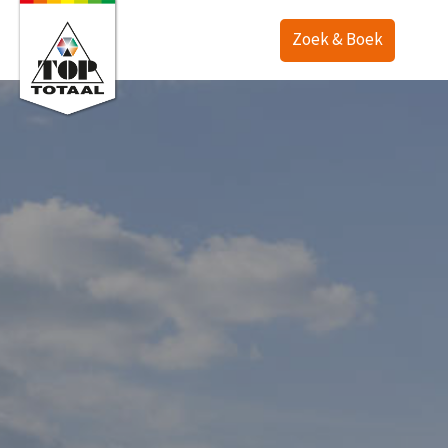
Zoek & Boek
Aanbod
Plattegrond
Accommodaties
TOP Ranch
Vacature (1)
Vakantiewoningen
Service
Lodges
Kamperen
Nederlands
Last minute
Deutsch
Aanbiedingen
English
Faciliteiten
Kopen
Contact