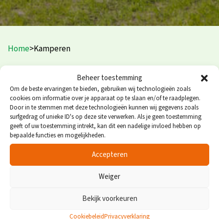
Home
>
Kamperen
Midden in de natuur
Beheer toestemming
Om de beste ervaringen te bieden, gebruiken wij technologieën zoals
cookies om informatie over je apparaat op te slaan en/of te raadplegen.
Kamperen is heerlijk, vooral op een mooie,
Door in te stemmen met deze technologieën kunnen wij gegevens zoals
surfgedrag of unieke ID's op deze site verwerken. Als je geen toestemming
goedverzorgde camping. Bij Familiepark Vredeoord kunt
geeft of uw toestemming intrekt, kan dit een nadelige invloed hebben op
u terecht met uw eigen tent, caravan of camper. De
bepaalde functies en mogelijkheden.
staanplaatsen zijn ruim, en voorzien van alle ins en outs.
Accepteren
Camping Vredeoord ligt middenin de natuur en beschikt
Weiger
over uitstekende faciliteiten. Blijft u een paar nachten of
de hele vakantie? U bent hoe dan ook meer dan welkom!
Bekijk voorkeuren
Cookiebeleid
Privacyverklaring