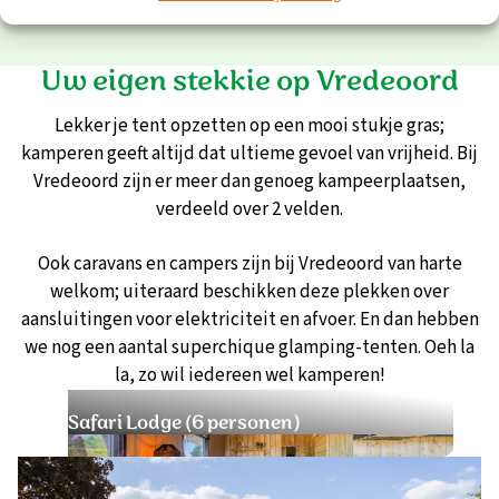
Uw eigen stekkie op Vredeoord
Lekker je tent opzetten op een mooi stukje gras;
kamperen geeft altijd dat ultieme gevoel van vrijheid. Bij
Vredeoord zijn er meer dan genoeg kampeerplaatsen,
verdeeld over 2 velden.
Ook caravans en campers zijn bij Vredeoord van harte
welkom; uiteraard beschikken deze plekken over
aansluitingen voor elektriciteit en afvoer. En dan hebben
we nog een aantal superchique glamping-tenten. Oeh la
la, zo wil iedereen wel kamperen!
Safari Lodge (6 personen)
Sa